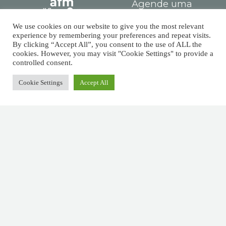
Agende uma
reunião
We use cookies on our website to give you the most relevant
EOR Solutions –
experience by remembering your preferences and repeat visits.
By clicking “Accept All”, you consent to the use of ALL the
Unbound Jump
cookies. However, you may visit "Cookie Settings" to provide a
controlled consent.
Tax Incentive NHR
2.0 (TISRI / IFICI)
Cookie Settings
Accept All
Mortgage & Credit
Solutions
Personal Income Tax
GC Partners
Termos e Condições
Políticas de
Privacidade
Electronic Complaint