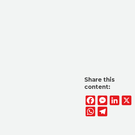
Share this
content:
Facebook
Messen
Lin
WhatsAp
Telegr