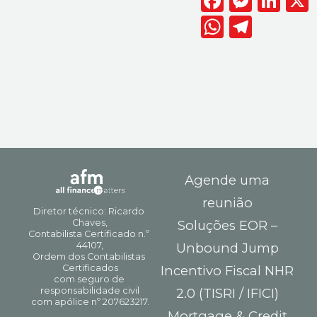
Facebook
Messen
Lin
WhatsAp
Telegr
Agende uma
reunião
Soluções EOR –
Unbound Jump
Incentivo Fiscal NHR
2.0 (TISRI / IFICI)
Mortgage & Credit