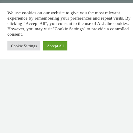
Contactos
Deve
We use cookies on our website to give you the most relevant
Largo das Sete
pagar
experience by remembering your preferences and repeat visits. By
clicking “Accept All”, you consent to the use of ALL the cookies.
Ruas,
However, you may visit "Cookie Settings" to provide a controlled
impostos,
R. Detrás dos
consent.
Álamos 1B,
mas não
Cookie Settings
Accept All
8800-604 Tavira
há
+351 281029059
(chamada para rede
nenhuma
fixa nacional)
lei que diga
info@afm.tax
que é
necessário
deixar
gorjeta.