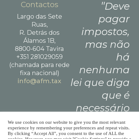
Contactos
Deve
Largo das Sete
pagar
Ruas,
impostos,
R. Detrás dos
Álamos 1B,
mas não
8800-604 Tavira
há
+351 281029059
(chamada para rede
nenhuma
fixa nacional)
lei que diga
info@afm.tax
que é
necessário
deixar
We use cookies on our website to give you the most relevant
experience by remembering your preferences and repeat visits.
gorjeta.
By clicking “Accept All”, you consent to the use of ALL the