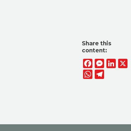
Share this
content:
Facebook
Messen
Lin
WhatsAp
Telegr