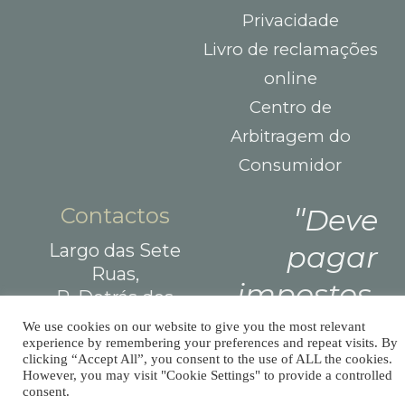
Privacidade
Livro de reclamações
online
Centro de
Arbitragem do
Consumidor
Contactos
Deve
Largo das Sete
pagar
Ruas,
impostos,
R. Detrás dos
Álamos 1B,
mas não
We use cookies on our website to give you the most relevant
8800-604 Tavira
experience by remembering your preferences and repeat visits. By
há
clicking “Accept All”, you consent to the use of ALL the cookies.
+351 281029059
However, you may visit "Cookie Settings" to provide a controlled
(chamada para rede
consent.