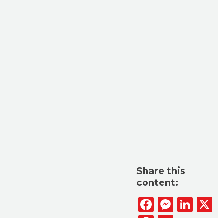
Share this
content:
Facebook
Messen
Lin