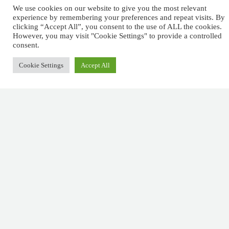
We use cookies on our website to give you the most relevant
Largo das Sete
pagar
experience by remembering your preferences and repeat visits. By
clicking “Accept All”, you consent to the use of ALL the cookies.
Ruas,
impostos,
However, you may visit "Cookie Settings" to provide a controlled
R. Detrás dos
consent.
Álamos 1B,
mas não
Cookie Settings
Accept All
8800-604 Tavira
há
+351 281029059
(chamada para rede
nenhuma
fixa nacional)
lei que diga
info@afm.tax
que é
necessário
deixar
gorjeta.