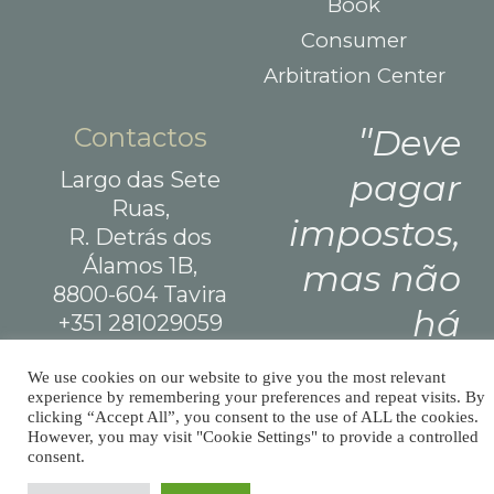
Book
Consumer
Arbitration Center
Contactos
Deve
Largo das Sete
pagar
Ruas,
impostos,
R. Detrás dos
Álamos 1B,
mas não
8800-604 Tavira
há
+351 281029059
(chamada para rede
nenhuma
fixa nacional)
We use cookies on our website to give you the most relevant
experience by remembering your preferences and repeat visits. By
lei que diga
info@afm.tax
clicking “Accept All”, you consent to the use of ALL the cookies.
However, you may visit "Cookie Settings" to provide a controlled
que é
consent.