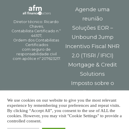
Agende uma
reunião
Soluções EOR –
Unbound Jump
Incentivo Fiscal NHR
2.0 (TISRI / IFICI)
Mortgage & Credit
Solutions
Imposto sobre o
Rendimento das
We use cookies on our website to give you the most relevant
Pessoas Singulares
experience by remembering your preferences and repeat visits.
GC Partners
By clicking “Accept All”, you consent to the use of ALL the
cookies. However, you may visit "Cookie Settings" to provide a
Termos e Condições
controlled consent.