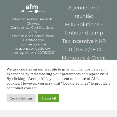
Agende uma
reunião
EOR Solutions –
Unbound Jump
Tax Incentive NHR
2.0 (TISRI / IFICI)
Mortgage & Credit
Solutions
We use cookies on our website to give you the most relevant
Personal Income Tax
experience by remembering your preferences and repeat visits.
By clicking “Accept All”, you consent to the use of ALL the
GC Partners
cookies. However, you may visit "Cookie Settings" to provide a
controlled consent.
Termos e Condições
Cookie Settings
Accept All
Políticas de
Privacidade
Electronic Complaint