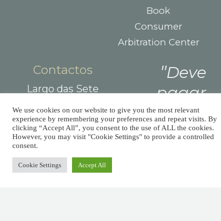
Book
Consumer
Arbitration Center
Contactos
Deve
Largo das Sete
pagar
Ruas,
impostos,
We use cookies on our website to give you the most relevant
R. Detrás dos
experience by remembering your preferences and repeat visits. By
Álamos 1B,
mas não
clicking “Accept All”, you consent to the use of ALL the cookies.
However, you may visit "Cookie Settings" to provide a controlled
8800-604 Tavira
consent.
há
+351 281029059
(chamada para rede
Cookie Settings
Accept All
nenhuma
fixa nacional)
lei que diga
info@afm.tax
que é