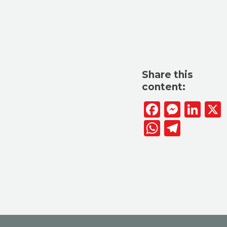
Share this
content:
Facebook
Messen
Lin
WhatsAp
Telegr